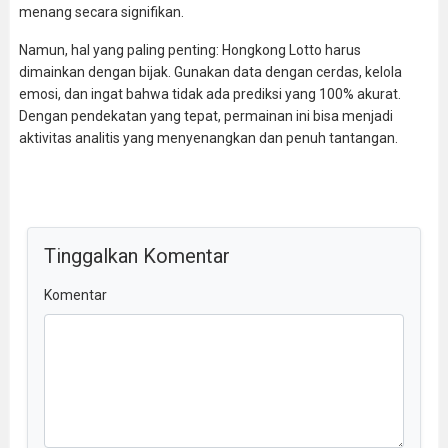
menang secara signifikan.
Namun, hal yang paling penting: Hongkong Lotto harus
dimainkan dengan bijak. Gunakan data dengan cerdas, kelola
emosi, dan ingat bahwa tidak ada prediksi yang 100% akurat.
Dengan pendekatan yang tepat, permainan ini bisa menjadi
aktivitas analitis yang menyenangkan dan penuh tantangan.
Tinggalkan Komentar
Komentar