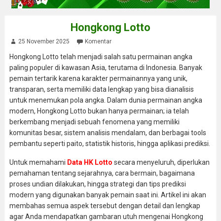
Hongkong Lotto
25 November 2025
Komentar
Hongkong Lotto telah menjadi salah satu permainan angka
paling populer di kawasan Asia, terutama di Indonesia. Banyak
pemain tertarik karena karakter permainannya yang unik,
transparan, serta memiliki data lengkap yang bisa dianalisis
untuk menemukan pola angka. Dalam dunia permainan angka
modern, Hongkong Lotto bukan hanya permainan; ia telah
berkembang menjadi sebuah fenomena yang memiliki
komunitas besar, sistem analisis mendalam, dan berbagai tools
pembantu seperti paito, statistik historis, hingga aplikasi prediksi.
Untuk memahami
Data HK Lotto
secara menyeluruh, diperlukan
pemahaman tentang sejarahnya, cara bermain, bagaimana
proses undian dilakukan, hingga strategi dan tips prediksi
modern yang digunakan banyak pemain saat ini. Artikel ini akan
membahas semua aspek tersebut dengan detail dan lengkap
agar Anda mendapatkan gambaran utuh mengenai Hongkong