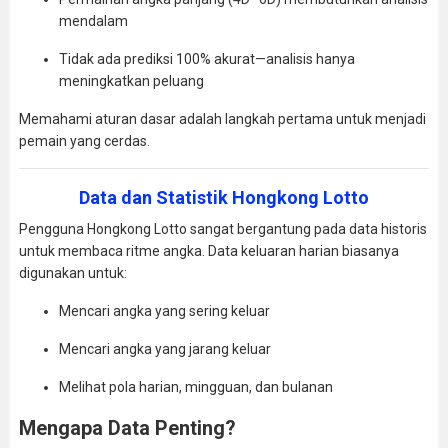
mendalam
Tidak ada prediksi 100% akurat—analisis hanya
meningkatkan peluang
Memahami aturan dasar adalah langkah pertama untuk menjadi
pemain yang cerdas.
Data dan Statistik Hongkong Lotto
Pengguna Hongkong Lotto sangat bergantung pada data historis
untuk membaca ritme angka. Data keluaran harian biasanya
digunakan untuk:
Mencari angka yang sering keluar
Mencari angka yang jarang keluar
Melihat pola harian, mingguan, dan bulanan
Mengapa Data Penting?