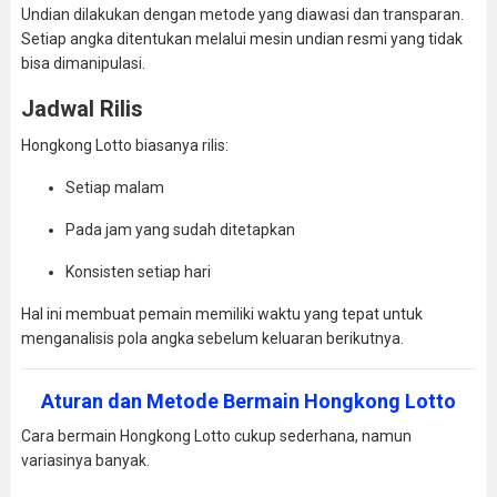
Undian dilakukan dengan metode yang diawasi dan transparan.
Setiap angka ditentukan melalui mesin undian resmi yang tidak
bisa dimanipulasi.
Jadwal Rilis
Hongkong Lotto biasanya rilis:
Setiap malam
Pada jam yang sudah ditetapkan
Konsisten setiap hari
Hal ini membuat pemain memiliki waktu yang tepat untuk
menganalisis pola angka sebelum keluaran berikutnya.
Aturan dan Metode Bermain Hongkong Lotto
Cara bermain Hongkong Lotto cukup sederhana, namun
variasinya banyak.