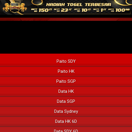
Paito SDY
Paito HK
Paito SGP
Data HK
Data SGP
Data Sydney
Data HK 6D
Data SDY 6D