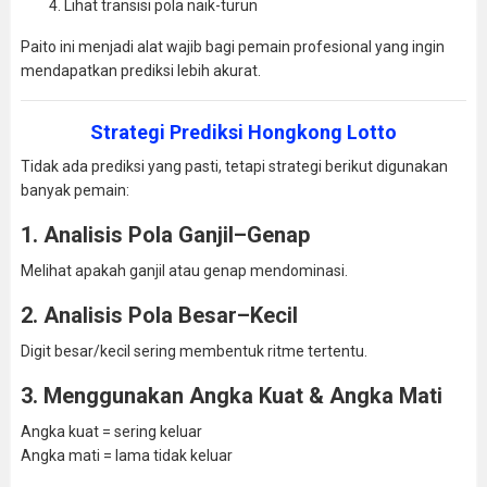
Lihat transisi pola naik-turun
Paito ini menjadi alat wajib bagi pemain profesional yang ingin
mendapatkan prediksi lebih akurat.
Strategi Prediksi Hongkong Lotto
Tidak ada prediksi yang pasti, tetapi strategi berikut digunakan
banyak pemain:
1. Analisis Pola Ganjil–Genap
Melihat apakah ganjil atau genap mendominasi.
2. Analisis Pola Besar–Kecil
Digit besar/kecil sering membentuk ritme tertentu.
3. Menggunakan Angka Kuat & Angka Mati
Angka kuat = sering keluar
Angka mati = lama tidak keluar