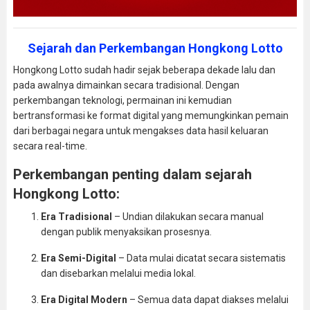
Sejarah dan Perkembangan Hongkong Lotto
Hongkong Lotto sudah hadir sejak beberapa dekade lalu dan
pada awalnya dimainkan secara tradisional. Dengan
perkembangan teknologi, permainan ini kemudian
bertransformasi ke format digital yang memungkinkan pemain
dari berbagai negara untuk mengakses data hasil keluaran
secara real-time.
Perkembangan penting dalam sejarah
Hongkong Lotto:
Era Tradisional
– Undian dilakukan secara manual
dengan publik menyaksikan prosesnya.
Era Semi-Digital
– Data mulai dicatat secara sistematis
dan disebarkan melalui media lokal.
Era Digital Modern
– Semua data dapat diakses melalui